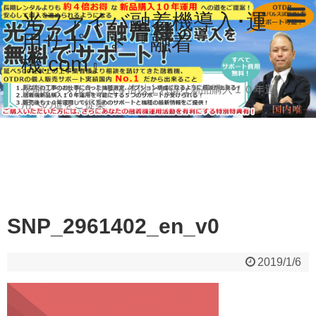
光ファイバ融着機導入･運
用サポート『融着
機.com』
長期レンタルよりも４倍以上お得な新品購入１０年運
用への道をご提案
SNP_2961402_en_v0
2019/1/6