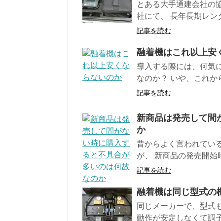
とある大手通建会社の
社にて、 長年長期レン
記事を読む
融着機はこれ以上安
導入する際には、何気
なのか？ いや、これから
記事を読む
新商品は発売して間
か
昔からよく言われてい
が、 新商品の発売開始時
記事を読む
融着機は同じ型式の
同じメーカーで、型式
動作が安定しなくて調子が