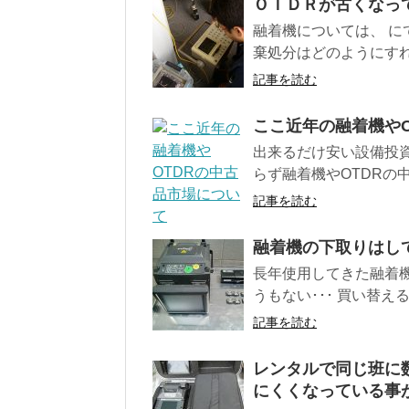
ＯＴＤＲが古くなっ
融着機については、 に
棄処分はどのようにすれ
記事を読む
ここ近年の融着機やO
出来るだけ安い設備投資
らず融着機やOTDRの中
記事を読む
融着機の下取りはし
長年使用してきた融着機
うもない･･･ 買い替え
記事を読む
レンタルで同じ班に
にくくなっている事